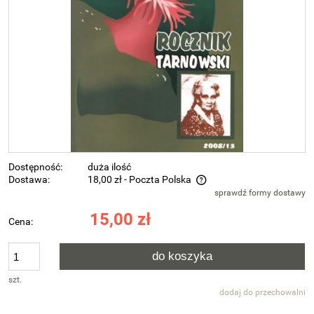
Dostępność:
duża ilość
Dostawa:
18,00 zł
- Poczta Polska
sprawdź formy dostawy
Cena nie zawiera ewentualnych kosztów płatności
15,00 zł
Cena:
do koszyka
szt.
dodaj do przechowalni