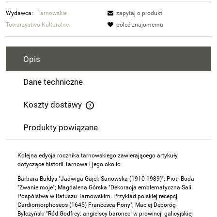
Wydawca:
Tarnowskie
zapytaj o produkt
Towarzystwo Kulturalne
poleć znajomemu
Opis
Dane techniczne
Koszty dostawy
Cena nie zawiera ewentualnych kosztów płatności
Produkty powiązane
Kolejna edycja rocznika tarnowskiego zawierającego artykuły
dotyczące historii Tarnowa i jego okolic.
Barbara Bułdys "Jadwiga Gajek Sanowska (1910-1989)"; Piotr Boda
"Zwanie moje"; Magdalena Górska "Dekoracja emblematyczna Sali
Pospólstwa w Ratuszu Tarnowskim. Przykład polskiej recepcji
Cardiomorphoseos (1645) Francesca Pony"; Maciej Dęboróg-
Bylczyński "Ród Godfrey: angielscy baroneci w prowincji galicyjskiej