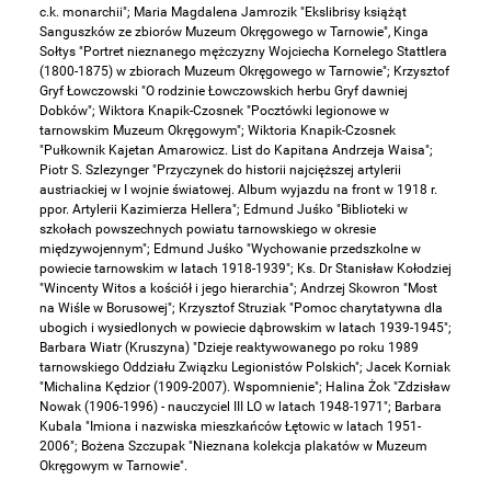
c.k. monarchii"; Maria Magdalena Jamrozik "Ekslibrisy książąt
Sanguszków ze zbiorów Muzeum Okręgowego w Tarnowie", Kinga
Sołtys "Portret nieznanego mężczyzny Wojciecha Kornelego Stattlera
(1800-1875) w zbiorach Muzeum Okręgowego w Tarnowie"; Krzysztof
Gryf Łowczowski "O rodzinie Łowczowskich herbu Gryf dawniej
Dobków"; Wiktora Knapik-Czosnek "Pocztówki legionowe w
tarnowskim Muzeum Okręgowym"; Wiktoria Knapik-Czosnek
"Pułkownik Kajetan Amarowicz. List do Kapitana Andrzeja Waisa";
Piotr S. Szlezynger "Przyczynek do historii najcięższej artylerii
austriackiej w I wojnie światowej. Album wyjazdu na front w 1918 r.
ppor. Artylerii Kazimierza Hellera"; Edmund Juśko "Biblioteki w
szkołach powszechnych powiatu tarnowskiego w okresie
międzywojennym"; Edmund Juśko "Wychowanie przedszkolne w
powiecie tarnowskim w latach 1918-1939"; Ks. Dr Stanisław Kołodziej
"Wincenty Witos a kościół i jego hierarchia"; Andrzej Skowron "Most
na Wiśle w Borusowej"; Krzysztof Struziak "Pomoc charytatywna dla
ubogich i wysiedlonych w powiecie dąbrowskim w latach 1939-1945";
Barbara Wiatr (Kruszyna) "Dzieje reaktywowanego po roku 1989
tarnowskiego Oddziału Związku Legionistów Polskich"; Jacek Korniak
"Michalina Kędzior (1909-2007). Wspomnienie"; Halina Żok "Zdzisław
Nowak (1906-1996) - nauczyciel III LO w latach 1948-1971"; Barbara
Kubala "Imiona i nazwiska mieszkańców Łętowic w latach 1951-
2006"; Bożena Szczupak "Nieznana kolekcja plakatów w Muzeum
Okręgowym w Tarnowie".