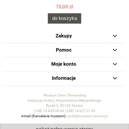
70,00 zł
do koszyka
Zakupy
Pomoc
Moje konto
Informacje
Muzeum Ziemi Tarnowskiej
Instytucja Kultury Województwa Małopolskiego
Rynek 3, 33-100 Tarnów
(+48) 14 639 08 64, (+48) 14 621 21 49
e-mail (Kancelaria muzeum):
rynek@muzeum.tarnow.pl