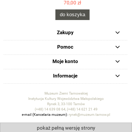
70,00 zł
do koszyka
Zakupy
Pomoc
Moje konto
Informacje
Muzeum Ziemi Tarnowskiej
Instytucja Kultury Województwa Małopolskiego
Rynek 3, 33-100 Tarnów
(+48) 14 639 08 64, (+48) 14 621 21 49
e-mail (Kancelaria muzeum):
rynek@muzeum.tarnow.pl
pokaż pełną wersję strony