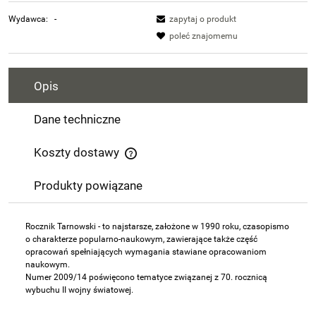
Wydawca:
-
zapytaj o produkt
poleć znajomemu
Opis
Dane techniczne
Koszty dostawy
Cena nie zawiera ewentualnych kosztów płatności
Produkty powiązane
Rocznik Tarnowski - to najstarsze, założone w 1990 roku, czasopismo
o charakterze popularno-naukowym, zawierające także część
opracowań spełniających wymagania stawiane opracowaniom
naukowym.
Numer 2009/14 poświęcono tematyce związanej z 70. rocznicą
wybuchu II wojny światowej.